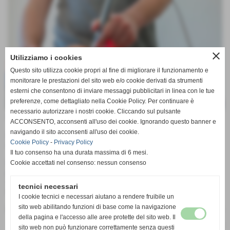
close
Utilizziamo i cookies
Questo sito utilizza cookie propri al fine di migliorare il funzionamento e
monitorare le prestazioni del sito web e/o cookie derivati da strumenti
esterni che consentono di inviare messaggi pubblicitari in linea con le tue
preferenze, come dettagliato nella Cookie Policy. Per continuare è
necessario autorizzare i nostri cookie. Cliccando sul pulsante
Laser in Fisioterapia
ACCONSENTO, acconsenti all'uso dei cookie. Ignorando questo banner e
navigando il sito acconsenti all'uso dei cookie.
Dal mese di Maggio 2026 il Poliambulatorio si è dotato di un
Cookie Policy
-
Privacy Policy
apparecchio laser di nuova generazione.
Il tuo consenso ha una durata massima di 6 mesi.
Il laser, che viene utilizzato da fisioterapisti esperti, ha, per molte
Cookie accettati nel consenso: nessun consenso
patologie osteoarticolari e muscolotendinee, una notevole azione
sia antiinfiammatoria che antidolorifica in sostanziale assenza di
tecnici necessari
effetti collaterali.
I cookie tecnici e necessari aiutano a rendere fruibile un
sito web abilitando funzioni di base come la navigazione
Per informazioni e prenotazioni contattare il numero 055-4269360
della pagina e l'accesso alle aree protette del sito web. Il
sito web non può funzionare correttamente senza questi